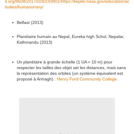
it.org/8608/20170330193801/https://kepler.nasa.gov/education/ac
tivities/humanorrery/
Belfast (2013)
Planétaire humain au Nepal, Eureka high Schol, Nepalar,
Kathmandu (2013)
Un planétaire à grande échelle (1 UA = 10 m) pour
respecter les tailles des objet set les distances, mais sans
la représentation des orbites (un système équivalent est
proposé à Armagh) :
Henry Ford Community College