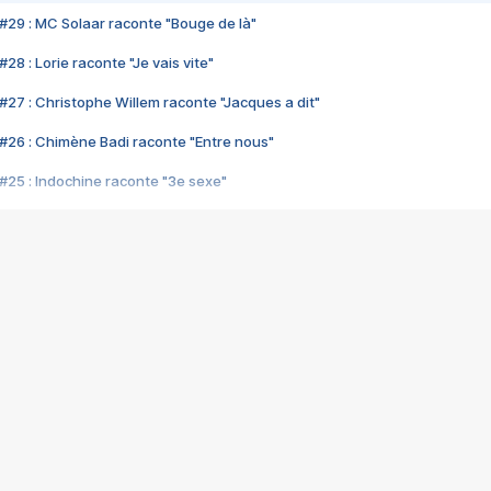
#29 : MC Solaar raconte "Bouge de là"
28 : Lorie raconte "Je vais vite"
#27 : Christophe Willem raconte "Jacques a dit"
#26 : Chimène Badi raconte "Entre nous"
#25 : Indochine raconte "3e sexe"
#24 : Zaho raconte "C'est chelou"
#23 : Patrick Bruel raconte "Au café des délices"
#22 : Kyo raconte "Le chemin"
#21 : Nolwenn Leroy raconte "Cassé"
#20 : Patrick Hernandez raconte "Born to be alive"
#19 : Lorie raconte "Près de moi"
#18 : Michael Jones raconte "A nos actes manqués" (avec Jean-Jacque