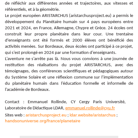
de réfléchir aux différentes années et trajectoires, aux vitesses et
référentiels, et à la géométrie.
Le projet européen ARISTARCHUS (aristarchusproject.eu) a permis le
développement du Planétaire humain sur 4 pays européens entre
2021 et 2024, en France, Allemagne, Chypre et Grèce. 24 écoles ont
construit leur propre planétaire dans leur cour. Une trentaine
d'enseignants ont été formés et 2000 élèves ont bénéficié des
activités menées. Sur Bordeaux, deux écoles ont participé à ce projet,
qui s’est prolongé en 2024 par une formation d’enseignants.
L’aventure ne s’arrête pas là. Nous vous convions à une journée de
restitution des réalisations du projet ARISTARCHUS, avec des
témoignages, des conférences scientifiques et pédagogiques autour
du Système Solaire et une réflexion commune sur l’implémentation
du planétaire humain dans l’éducation formelle et informelle de
l’académie de Bordeaux.
Contact : Emmanuel Rollinde, CY Cergy Paris Université,
Laboratoire de Didactique LDAR,
emmanuel.rollinde@cyu.fr
aristarchusproject.eu
ldar.website/aristarchus
Sites web :
;
;
handsonuniverse.org/france/planetaire