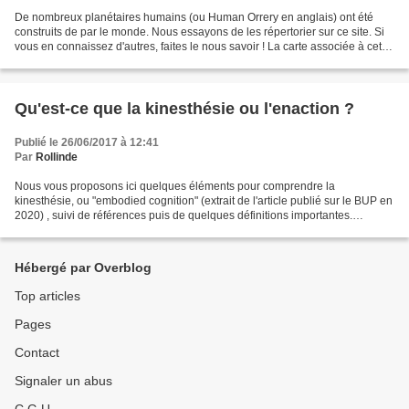
De nombreux planétaires humains (ou Human Orrery en anglais) ont été
construits de par le monde. Nous essayons de les répertorier sur ce site. Si
vous en connaissez d'autres, faites le nous savoir ! La carte associée à cette
liste est visible en cliquant...
Qu'est-ce que la kinesthésie ou l'enaction ?
Publié le 26/06/2017 à 12:41
Par
Rollinde
Nous vous proposons ici quelques éléments pour comprendre la
kinesthésie, ou "embodied cognition" (extrait de l'article publié sur le BUP en
2020) , suivi de références puis de quelques définitions importantes.
L’utilisation du planétaire humain est basée...
Hébergé par Overblog
Top articles
Pages
Contact
Signaler un abus