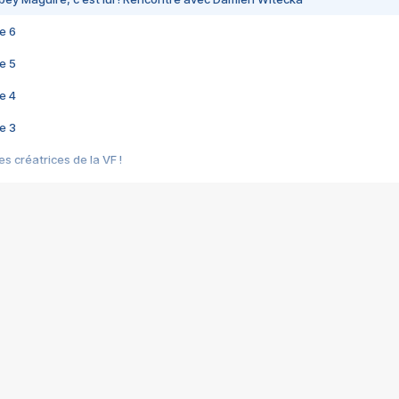
e 6
e 5
e 4
e 3
s créatrices de la VF !
e 2
e 1
e Mektoub My Love arrive enfin ! Rencontre avec Shaïn Boumedine et Sal
i : après Toni en famille
elle réalise le bouleversant Dites lui que je l'aime
ais ! Rencontre autour de Vie privée de Rebecca Zlotowski
 de Marguerite, Grave... Rencontre avec Ella Rumpf